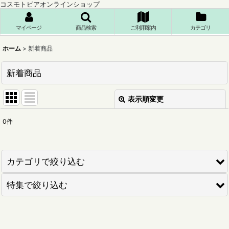
コスモトピアオンラインショップ
マイページ
商品検索
ご利用案内
カテゴリ
ホーム
>
新着商品
新着商品
表示順変更
閉じる
0
件
表示数
:
並び順
:
カテゴリで絞り込む
特集で絞り込む
絞り込む
わくわく文庫 at Home
形の匠
フィンランド幼児教育