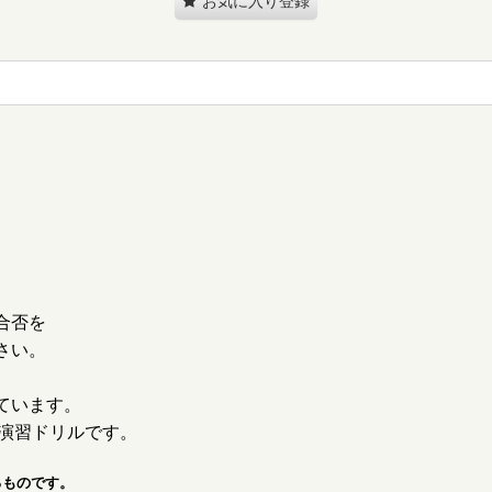
お気に入り登録
合否を
さい。
ています。
た演習ドリルです。
るものです。