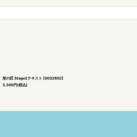
形の匠 Stage2テキスト
[
0032602
]
3,300
円
(税込)