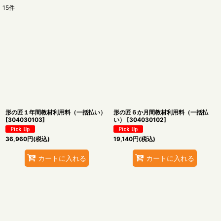
15
件
表示数
:
並び順
:
絞り込む
形の匠１年間教材利用料（一括払い）
形の匠６か月間教材利用料（一括払
[
304030103
]
い）
[
304030102
]
36,960
円
(税込)
19,140
円
(税込)
カートに入れる
カートに入れる