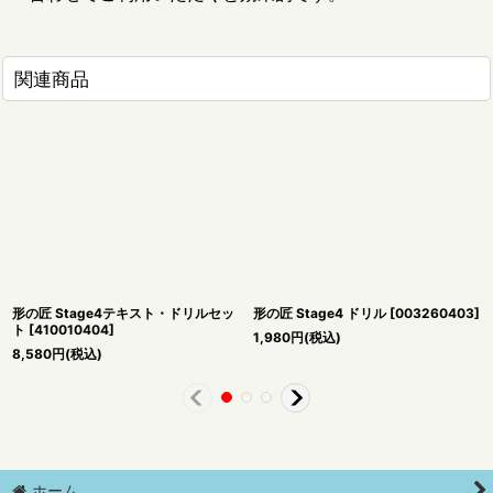
関連商品
形の匠 Stage4テキスト・ドリルセッ
形の匠 Stage4 ドリル
[
003260403
]
ト
[
410010404
]
1,980
円
(税込)
8,580
円
(税込)
ホーム