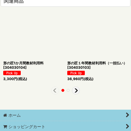
関連商品
形の匠1か月間教材利用料
形の匠１年間教材利用料（一括払い）
[
304030104
]
[
304030103
]
3,300
円
(税込)
36,960
円
(税込)
ホーム
ショッピングカート