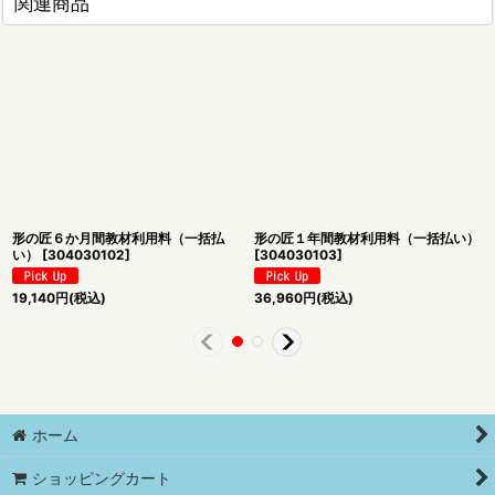
関連商品
形の匠６か月間教材利用料（一括払
形の匠１年間教材利用料（一括払い）
い）
[
304030102
]
[
304030103
]
19,140
円
(税込)
36,960
円
(税込)
ホーム
ショッピングカート